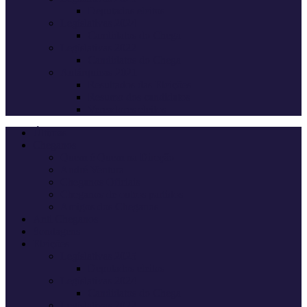
Deputados eleitos
Legislativas 2024
Candidatos do Chega
Legislativas 2022
Candidatos do Chega
Autárquicas 2021
Resultados das Eleições
Resumo dos candidatos
Vereadores eleitos
Últimas
Cheganos
Quem é Quem na Direção
André Ventura
Cheganos Oficiais
Cheganos de outros partidos
Amigos dos Cheganos
Anti Cheganos
Sondagens
Eleições
Legislativas 2025
Deputados eleitos
Legislativas 2024
Candidatos do Chega
Legislativas 2022