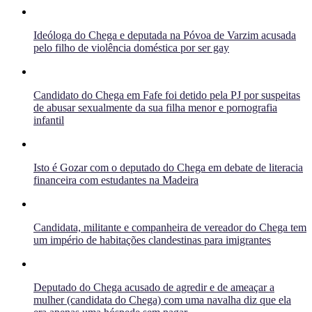
Ideóloga do Chega e deputada na Póvoa de Varzim acusada
pelo filho de violência doméstica por ser gay
Candidato do Chega em Fafe foi detido pela PJ por suspeitas
de abusar sexualmente da sua filha menor e pornografia
infantil
Isto é Gozar com o deputado do Chega em debate de literacia
financeira com estudantes na Madeira
Candidata, militante e companheira de vereador do Chega tem
um império de habitações clandestinas para imigrantes
Deputado do Chega acusado de agredir e de ameaçar a
mulher (candidata do Chega) com uma navalha diz que ela