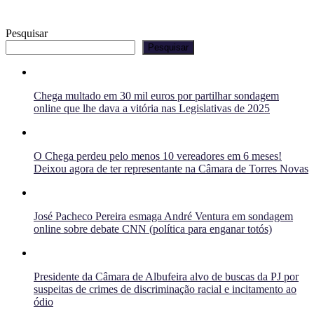
Pesquisar
Pesquisar
Chega multado em 30 mil euros por partilhar sondagem
online que lhe dava a vitória nas Legislativas de 2025
O Chega perdeu pelo menos 10 vereadores em 6 meses!
Deixou agora de ter representante na Câmara de Torres Novas
José Pacheco Pereira esmaga André Ventura em sondagem
online sobre debate CNN (política para enganar totós)
Presidente da Câmara de Albufeira alvo de buscas da PJ por
suspeitas de crimes de discriminação racial e incitamento ao
ódio