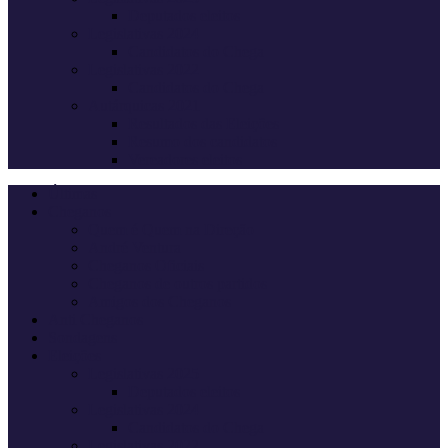
Deputados eleitos
Legislativas 2024
Candidatos do Chega
Legislativas 2022
Candidatos do Chega
Autárquicas 2021
Resultados das Eleições
Resumo dos candidatos
Vereadores eleitos
Últimas
Cheganos
Quem é Quem na Direção
André Ventura
Cheganos Oficiais
Cheganos de outros partidos
Amigos dos Cheganos
Anti Cheganos
Sondagens
Eleições
Legislativas 2025
Deputados eleitos
Legislativas 2024
Candidatos do Chega
Legislativas 2022