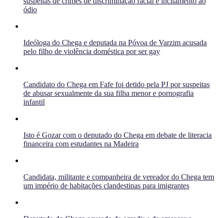
suspeitas de crimes de discriminação racial e incitamento ao
ódio
Ideóloga do Chega e deputada na Póvoa de Varzim acusada
pelo filho de violência doméstica por ser gay
Candidato do Chega em Fafe foi detido pela PJ por suspeitas
de abusar sexualmente da sua filha menor e pornografia
infantil
Isto é Gozar com o deputado do Chega em debate de literacia
financeira com estudantes na Madeira
Candidata, militante e companheira de vereador do Chega tem
um império de habitações clandestinas para imigrantes