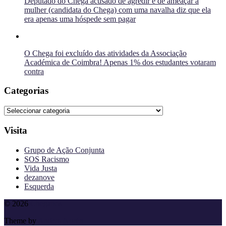
Deputado do Chega acusado de agredir e de ameaçar a
mulher (candidata do Chega) com uma navalha diz que ela
era apenas uma hóspede sem pagar
O Chega foi excluído das atividades da Associação
Académica de Coimbra! Apenas 1% dos estudantes votaram
contra
Categorias
Categorias
Visita
Grupo de Ação Conjunta
SOS Racismo
Vida Justa
dezanove
Esquerda
To
© 2026
Cheganos
the
Theme by
Anders Norén
top