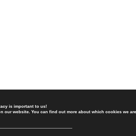
vacy is important to us!
on our website. You can find out more about which cookies we ar
────────────────────────