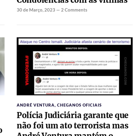
Condolências com as vítimas
30 de Março, 2023
—
2 Comments
ANDRÉ VENTURA
,
CHEGANOS OFICIAIS
Polícia Judiciária garante que
não foi um ato terrorista mas
o