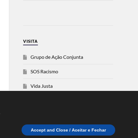
VISITA
Grupo de Ação Conjunta
SOS Racismo
Vida Justa
dezanove
e
Esquerda
Accept and Close / Aceitar e Fechar