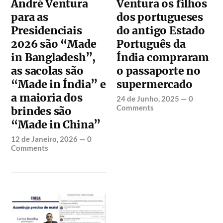
André Ventura
Ventura os filhos
para as
dos portugueses
Presidenciais
do antigo Estado
2026 são “Made
Português da
in Bangladesh”,
Índia compraram
as sacolas são
o passaporte no
“Made in Índia” e
supermercado
a maioria dos
24 de Junho, 2025
—
0
Comments
brindes são
“Made in China”
12 de Janeiro, 2026
—
0
Comments