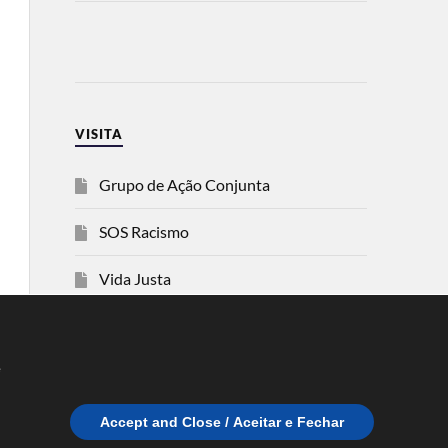
VISITA
Grupo de Ação Conjunta
SOS Racismo
Vida Justa
dezanove
e
Esquerda
Accept and Close / Aceitar e Fechar