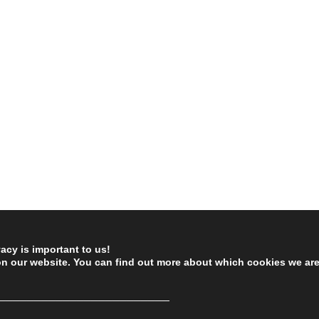
vacy is important to us!
on our website. You can find out more about which cookies we ar
────────────────────────