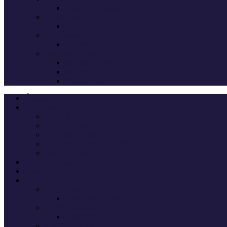
Deputados eleitos
Legislativas 2024
Candidatos do Chega
Legislativas 2022
Candidatos do Chega
Autárquicas 2021
Resultados das Eleições
Resumo dos candidatos
Vereadores eleitos
Últimas
Cheganos
Quem é Quem na Direção
André Ventura
Cheganos Oficiais
Cheganos de outros partidos
Amigos dos Cheganos
Anti Cheganos
Sondagens
Eleições
Legislativas 2025
Deputados eleitos
Legislativas 2024
Candidatos do Chega
Legislativas 2022