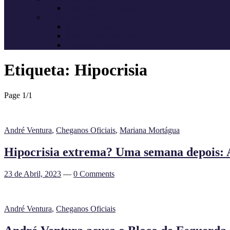
Candidatos do Chega
Autárquicas 2021
Resultados das Eleições
Resumo dos candidatos
Vereadores eleitos
Etiqueta:
Hipocrisia
Page 1
/
1
André Ventura
,
Cheganos Oficiais
,
Mariana Mortágua
Hipocrisia extrema? Uma semana depois: A
23 de Abril, 2023
—
0 Comments
André Ventura
,
Cheganos Oficiais