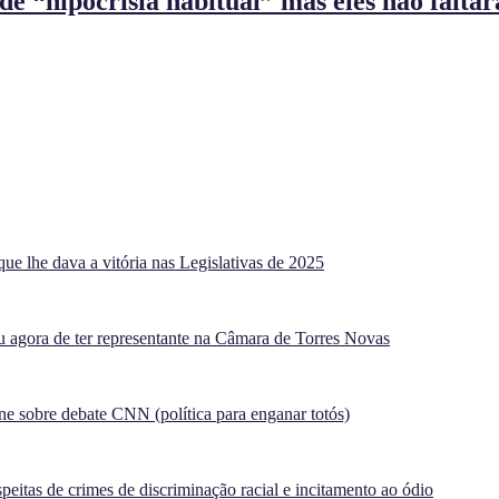
e “hipocrisia habitual” mas eles não falta
ue lhe dava a vitória nas Legislativas de 2025
agora de ter representante na Câmara de Torres Novas
e sobre debate CNN (política para enganar totós)
peitas de crimes de discriminação racial e incitamento ao ódio