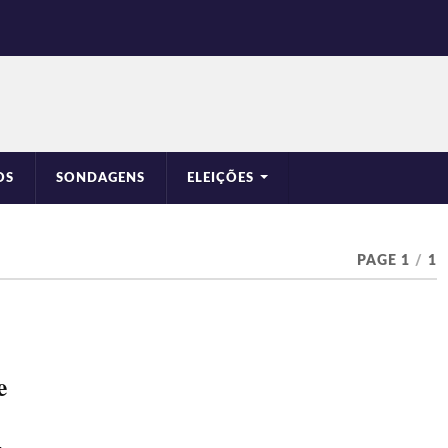
OS
SONDAGENS
ELEIÇÕES
PAGE 1
/
1
e