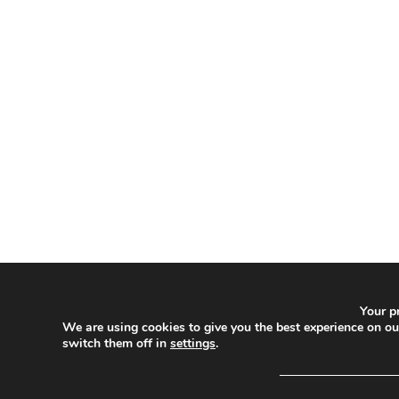
Your pr
We are using cookies to give you the best experience on o
switch them off in
settings
.
─────────────