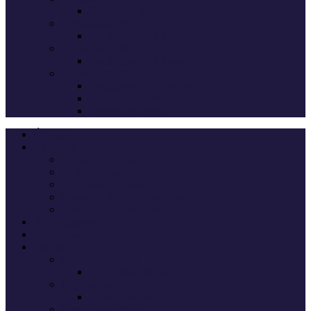
Deputados eleitos
Legislativas 2024
Candidatos do Chega
Legislativas 2022
Candidatos do Chega
Autárquicas 2021
Resultados das Eleições
Resumo dos candidatos
Vereadores eleitos
Últimas
Cheganos
Quem é Quem na Direção
André Ventura
Cheganos Oficiais
Cheganos de outros partidos
Amigos dos Cheganos
Anti Cheganos
Sondagens
Eleições
Legislativas 2025
Deputados eleitos
Legislativas 2024
Candidatos do Chega
Legislativas 2022