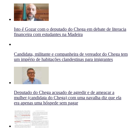
Isto é Gozar com o deputado do Chega em debate de literacia
financeira com estudantes na Madeira
Candidata, militante e companheira de vereador do Chega tem
um império de habitações clandestinas para imigrantes
Deputado do Chega acusado de agredir e de ameaçar a
mulher (candidata do Chega) com uma navalha diz que ela
era apenas uma hóspede sem pagar