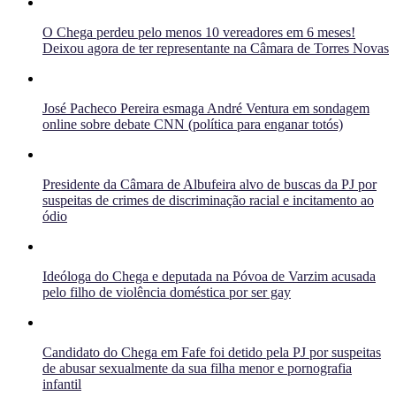
O Chega perdeu pelo menos 10 vereadores em 6 meses!
Deixou agora de ter representante na Câmara de Torres Novas
José Pacheco Pereira esmaga André Ventura em sondagem
online sobre debate CNN (política para enganar totós)
Presidente da Câmara de Albufeira alvo de buscas da PJ por
suspeitas de crimes de discriminação racial e incitamento ao
ódio
Ideóloga do Chega e deputada na Póvoa de Varzim acusada
pelo filho de violência doméstica por ser gay
Candidato do Chega em Fafe foi detido pela PJ por suspeitas
de abusar sexualmente da sua filha menor e pornografia
infantil