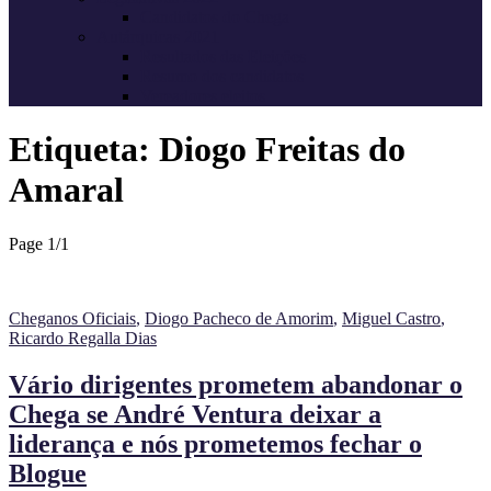
Candidatos do Chega
Autárquicas 2021
Resultados das Eleições
Resumo dos candidatos
Vereadores eleitos
Etiqueta:
Diogo Freitas do
Amaral
Page 1
/
1
Cheganos Oficiais
,
Diogo Pacheco de Amorim
,
Miguel Castro
,
Ricardo Regalla Dias
Vário dirigentes prometem abandonar o
Chega se André Ventura deixar a
liderança e nós prometemos fechar o
Blogue