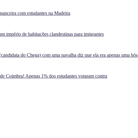
inanceira com estudantes na Madeira
m império de habitações clandestinas para imigrantes
(candidata do Chega) com uma navalha diz que ela era apenas uma hó
 de Coimbra! Apenas 1% dos estudantes votaram contra