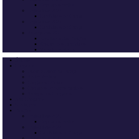
Deputados eleitos
Legislativas 2024
Candidatos do Chega
Legislativas 2022
Candidatos do Chega
Autárquicas 2021
Resultados das Eleições
Resumo dos candidatos
Vereadores eleitos
Últimas
Cheganos
Quem é Quem na Direção
André Ventura
Cheganos Oficiais
Cheganos de outros partidos
Amigos dos Cheganos
Anti Cheganos
Sondagens
Eleições
Legislativas 2025
Deputados eleitos
Legislativas 2024
Candidatos do Chega
Legislativas 2022