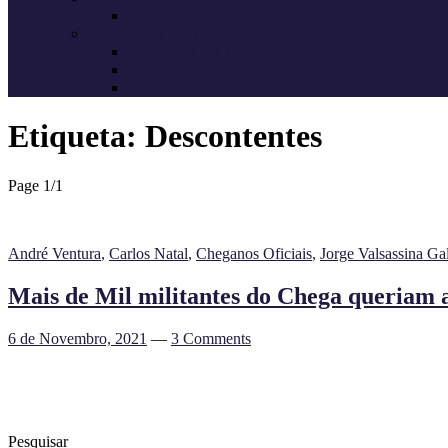
Candidatos do Chega
Autárquicas 2021
Resultados das Eleições
Resumo dos candidatos
Vereadores eleitos
Etiqueta:
Descontentes
Page 1
/
1
André Ventura
,
Carlos Natal
,
Cheganos Oficiais
,
Jorge Valsassina Ga
Mais de Mil militantes do Chega queriam a
6 de Novembro, 2021
—
3 Comments
Pesquisar