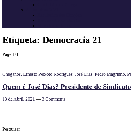
Candidatos do Chega
Autárquicas 2021
Resultados das Eleições
Resumo dos candidatos
Vereadores eleitos
Etiqueta:
Democracia 21
Page 1
/
1
Cheganos
,
Ernesto Peixoto Rodrigues
,
José Dias
,
Pedro Magrinho
,
P
Quem é José Dias? Presidente de Sindicato
13 de Abril, 2021
—
3 Comments
Pesquisar