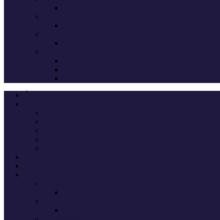
Deputados eleitos
Legislativas 2024
Candidatos do Chega
Legislativas 2022
Candidatos do Chega
Autárquicas 2021
Resultados das Eleições
Resumo dos candidatos
Vereadores eleitos
Últimas
Cheganos
Quem é Quem na Direção
André Ventura
Cheganos Oficiais
Cheganos de outros partidos
Amigos dos Cheganos
Anti Cheganos
Sondagens
Eleições
Legislativas 2025
Deputados eleitos
Legislativas 2024
Candidatos do Chega
Legislativas 2022