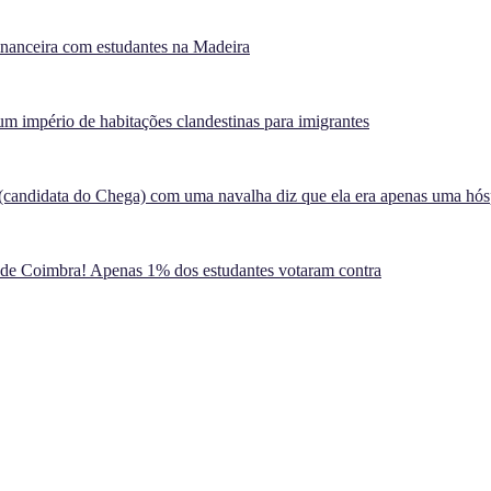
inanceira com estudantes na Madeira
m império de habitações clandestinas para imigrantes
(candidata do Chega) com uma navalha diz que ela era apenas uma hó
 de Coimbra! Apenas 1% dos estudantes votaram contra