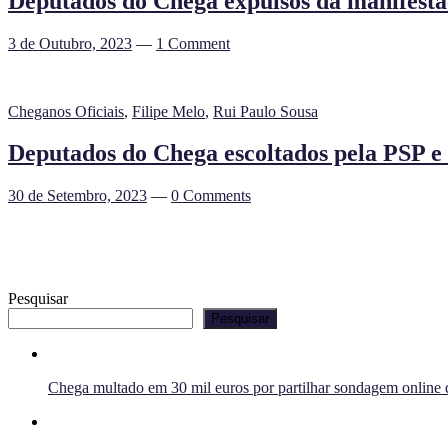
Deputados do Chega expulsos da manifest
3 de Outubro, 2023
—
1 Comment
Cheganos Oficiais
,
Filipe Melo
,
Rui Paulo Sousa
Deputados do Chega escoltados pela PSP e 
30 de Setembro, 2023
—
0 Comments
Pesquisar
Pesquisar
Chega multado em 30 mil euros por partilhar sondagem online q