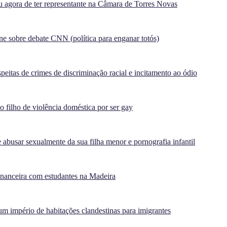
agora de ter representante na Câmara de Torres Novas
e sobre debate CNN (política para enganar totós)
peitas de crimes de discriminação racial e incitamento ao ódio
filho de violência doméstica por ser gay
 abusar sexualmente da sua filha menor e pornografia infantil
inanceira com estudantes na Madeira
m império de habitações clandestinas para imigrantes