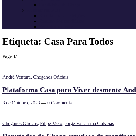
Candidatos do Chega
Autárquicas 2021
Resultados das Eleições
Resumo dos candidatos
Vereadores eleitos
Etiqueta:
Casa Para Todos
Page 1
/
1
André Ventura
,
Cheganos Oficiais
Plataforma Casa para Viver desmente Andr
3 de Outubro, 2023
—
0 Comments
Cheganos Oficiais
,
Filipe Melo
,
Jorge Valsassina Galveias