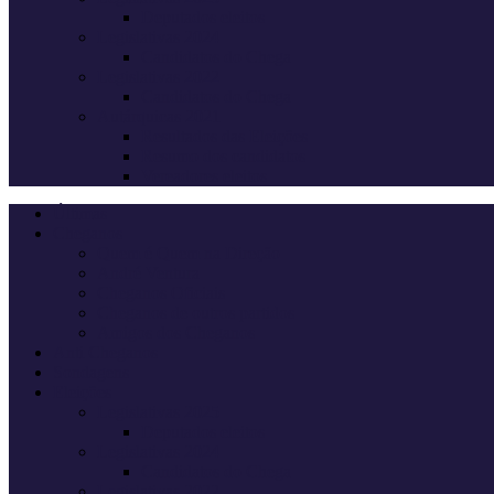
Deputados eleitos
Legislativas 2024
Candidatos do Chega
Legislativas 2022
Candidatos do Chega
Autárquicas 2021
Resultados das Eleições
Resumo dos candidatos
Vereadores eleitos
Últimas
Cheganos
Quem é Quem na Direção
André Ventura
Cheganos Oficiais
Cheganos de outros partidos
Amigos dos Cheganos
Anti Cheganos
Sondagens
Eleições
Legislativas 2025
Deputados eleitos
Legislativas 2024
Candidatos do Chega
Legislativas 2022