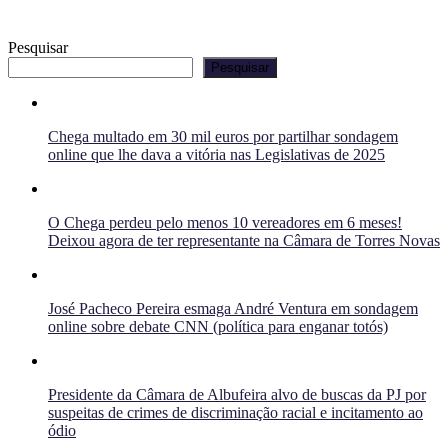
Pesquisar
Pesquisar
Chega multado em 30 mil euros por partilhar sondagem
online que lhe dava a vitória nas Legislativas de 2025
O Chega perdeu pelo menos 10 vereadores em 6 meses!
Deixou agora de ter representante na Câmara de Torres Novas
José Pacheco Pereira esmaga André Ventura em sondagem
online sobre debate CNN (política para enganar totós)
Presidente da Câmara de Albufeira alvo de buscas da PJ por
suspeitas de crimes de discriminação racial e incitamento ao
ódio