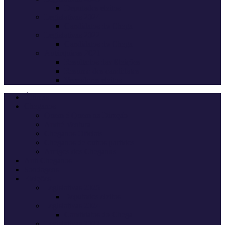
Deputados eleitos
Legislativas 2024
Candidatos do Chega
Legislativas 2022
Candidatos do Chega
Autárquicas 2021
Resultados das Eleições
Resumo dos candidatos
Vereadores eleitos
Últimas
Cheganos
Quem é Quem na Direção
André Ventura
Cheganos Oficiais
Cheganos de outros partidos
Amigos dos Cheganos
Anti Cheganos
Sondagens
Eleições
Legislativas 2025
Deputados eleitos
Legislativas 2024
Candidatos do Chega
Legislativas 2022