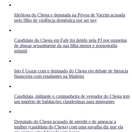
Ideóloga do Chega e deputada na Póvoa de Varzim acusada
pelo filho de violência doméstica por ser gay
Candidato do Chega em Fafe foi detido pela PJ por suspeitas
de abusar sexualmente da sua filha menor e pornografia
infantil
Isto é Gozar com o deputado do Chega em debate de literacia
financeira com estudantes na Madeira
Candidata, militante e companheira de vereador do Chega tem
um império de habitações clandestinas para imigrantes
Deputado do Chega acusado de agredir e de ameaçar a
mulher (candidata do Chega) com uma navalha diz que ela