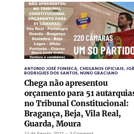
ANTONIO JOSÉ FONSECA
,
CHEGANOS OFICIAIS
,
JO
RODRIGUES DOS SANTOS
,
NUNO GRACIANO
Chega não apresentou
orçamento para 51 autarquia
no Tribunal Constitucional:
Bragança, Beja, Vila Real,
Guarda, Moura
11 de Agosto, 2021
—
1 Comment