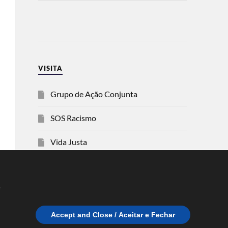
VISITA
Grupo de Ação Conjunta
SOS Racismo
Vida Justa
dezanove
e
Esquerda
Accept and Close / Aceitar e Fechar