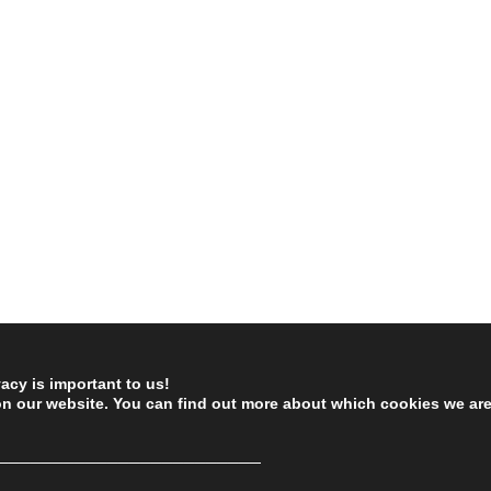
vacy is important to us!
on our website. You can find out more about which cookies we ar
────────────────────────