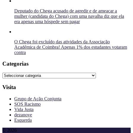
Deputado do Chega acusado de agredir e de ameaçar a
mulher (candidata do Chega) com uma navalha diz que ela
era apenas uma hóspede sem pagar
O Chega foi excluído das atividades da Associação
Académica de Coimbra! Apenas 1% dos estudantes votaram
contra
Categorias
Categorias
Visita
Grupo de Ação Conjunta
SOS Racismo
Vida Justa
dezanove
Esquerda
To
© 2026
Cheganos