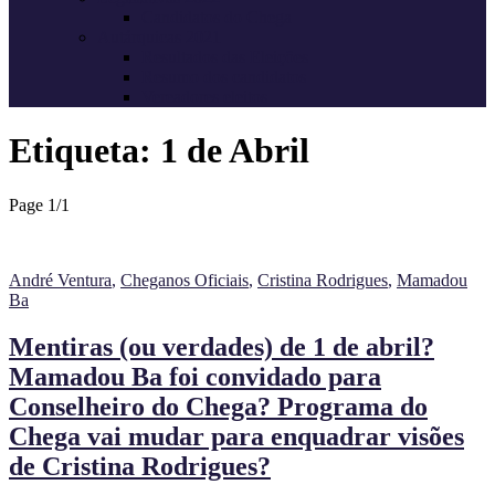
Candidatos do Chega
Autárquicas 2021
Resultados das Eleições
Resumo dos candidatos
Vereadores eleitos
Etiqueta:
1 de Abril
Page 1
/
1
André Ventura
,
Cheganos Oficiais
,
Cristina Rodrigues
,
Mamadou
Ba
Mentiras (ou verdades) de 1 de abril?
Mamadou Ba foi convidado para
Conselheiro do Chega? Programa do
Chega vai mudar para enquadrar visões
de Cristina Rodrigues?