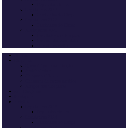
Deputados eleitos
Legislativas 2024
Candidatos do Chega
Legislativas 2022
Candidatos do Chega
Autárquicas 2021
Resultados das Eleições
Resumo dos candidatos
Vereadores eleitos
Últimas
Cheganos
Quem é Quem na Direção
André Ventura
Cheganos Oficiais
Cheganos de outros partidos
Amigos dos Cheganos
Anti Cheganos
Sondagens
Eleições
Legislativas 2025
Deputados eleitos
Legislativas 2024
Candidatos do Chega
Legislativas 2022