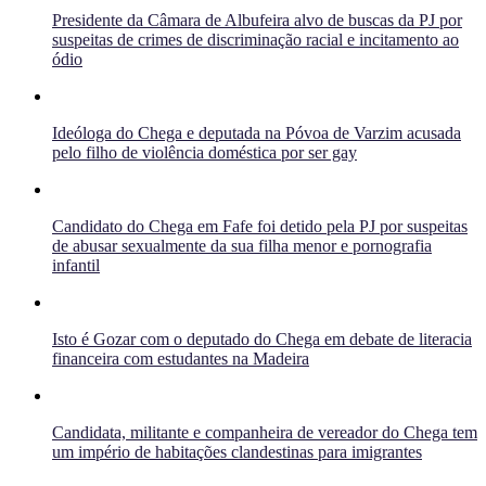
Presidente da Câmara de Albufeira alvo de buscas da PJ por
suspeitas de crimes de discriminação racial e incitamento ao
ódio
Ideóloga do Chega e deputada na Póvoa de Varzim acusada
pelo filho de violência doméstica por ser gay
Candidato do Chega em Fafe foi detido pela PJ por suspeitas
de abusar sexualmente da sua filha menor e pornografia
infantil
Isto é Gozar com o deputado do Chega em debate de literacia
financeira com estudantes na Madeira
Candidata, militante e companheira de vereador do Chega tem
um império de habitações clandestinas para imigrantes