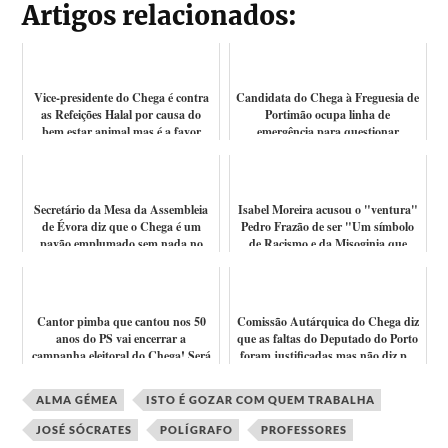
Artigos relacionados:
Vice-presidente do Chega é contra
Candidata do Chega à Freguesia de
as Refeições Halal por causa do
Portimão ocupa linha de
bem estar animal mas é a favor
emergência para questionar
das...
processo de vac...
Secretário da Mesa da Assembleia
Isabel Moreira acusou o "ventura"
de Évora diz que o Chega é um
Pedro Frazão de ser "Um símbolo
pavão emplumado sem nada no
de Racismo e da Misoginia que
interior
temo...
Cantor pimba que cantou nos 50
Comissão Autárquica do Chega diz
anos do PS vai encerrar a
que as faltas do Deputado do Porto
campanha eleitoral do Chega! Será
foram justificadas mas não diz p...
que vai c...
ALMA GÉMEA
ISTO É GOZAR COM QUEM TRABALHA
JOSÉ SÓCRATES
POLÍGRAFO
PROFESSORES