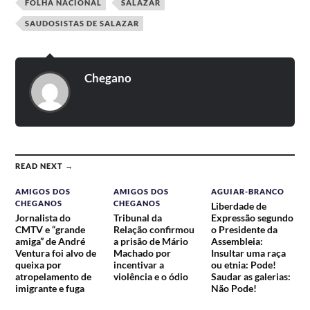
FOLHA NACIONAL
SALAZAR
SAUDOSISTAS DE SALAZAR
Chegano
READ NEXT →
AMIGOS DOS
AMIGOS DOS
AGUIAR-BRANCO
CHEGANOS
CHEGANOS
Liberdade de
Jornalista do
Tribunal da
Expressão segundo
CMTV e “grande
Relação confirmou
o Presidente da
amiga” de André
a prisão de Mário
Assembleia:
Ventura foi alvo de
Machado por
Insultar uma raça
queixa por
incentivar a
ou etnia: Pode!
atropelamento de
violência e o ódio
Saudar as galerias:
imigrante e fuga
Não Pode!