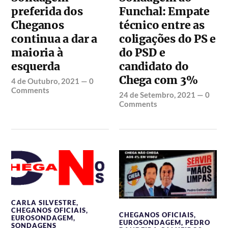
preferida dos
Funchal: Empate
Cheganos
técnico entre as
continua a dar a
coligações do PS e
maioria à
do PSD e
esquerda
candidato do
Chega com 3%
4 de Outubro, 2021
—
0
Comments
24 de Setembro, 2021
—
0
Comments
CARLA SILVESTRE
,
CHEGANOS OFICIAIS
,
CHEGANOS OFICIAIS
,
EUROSONDAGEM
,
EUROSONDAGEM
,
PEDRO
SONDAGENS