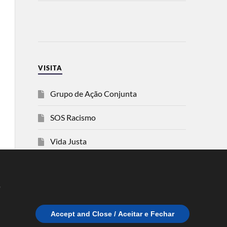
VISITA
Grupo de Ação Conjunta
SOS Racismo
Vida Justa
dezanove
e
Esquerda
Accept and Close / Aceitar e Fechar