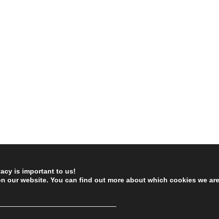
vacy is important to us!
on our website. You can find out more about which cookies we ar
────────────────────────