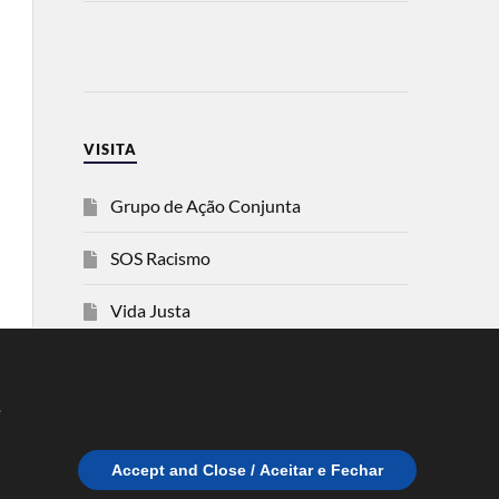
VISITA
Grupo de Ação Conjunta
SOS Racismo
Vida Justa
dezanove
e
Esquerda
Accept and Close / Aceitar e Fechar