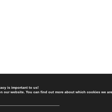
vacy is important to us!
on our website. You can find out more about which cookies we ar
────────────────────────