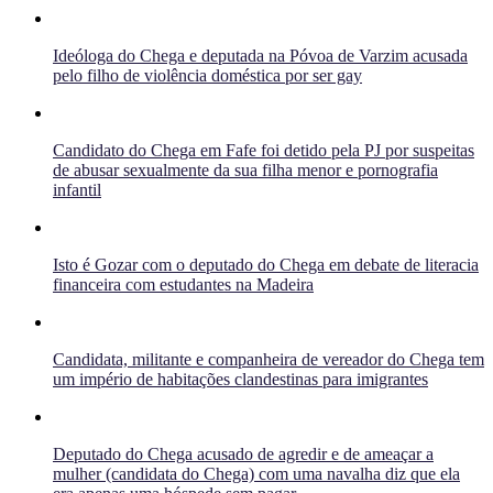
Ideóloga do Chega e deputada na Póvoa de Varzim acusada
pelo filho de violência doméstica por ser gay
Candidato do Chega em Fafe foi detido pela PJ por suspeitas
de abusar sexualmente da sua filha menor e pornografia
infantil
Isto é Gozar com o deputado do Chega em debate de literacia
financeira com estudantes na Madeira
Candidata, militante e companheira de vereador do Chega tem
um império de habitações clandestinas para imigrantes
Deputado do Chega acusado de agredir e de ameaçar a
mulher (candidata do Chega) com uma navalha diz que ela