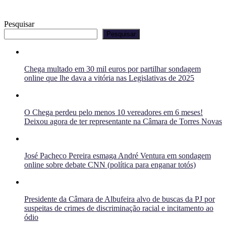
Pesquisar
Pesquisar
Chega multado em 30 mil euros por partilhar sondagem
online que lhe dava a vitória nas Legislativas de 2025
O Chega perdeu pelo menos 10 vereadores em 6 meses!
Deixou agora de ter representante na Câmara de Torres Novas
José Pacheco Pereira esmaga André Ventura em sondagem
online sobre debate CNN (política para enganar totós)
Presidente da Câmara de Albufeira alvo de buscas da PJ por
suspeitas de crimes de discriminação racial e incitamento ao
ódio