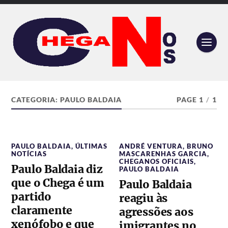
CATEGORIA:
PAULO BALDAIA
PAGE 1
/
1
PAULO BALDAIA
,
ÚLTIMAS
ANDRÉ VENTURA
,
BRUNO
NOTÍCIAS
MASCARENHAS GARCIA
,
CHEGANOS OFICIAIS
,
Paulo Baldaia diz
PAULO BALDAIA
que o Chega é um
Paulo Baldaia
partido
reagiu às
claramente
agressões aos
xenófobo e que
imigrantes no