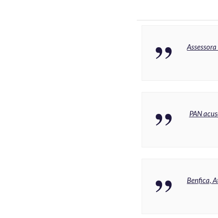
Assessora 
PAN acus
Benfica, A