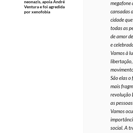
neonazis, apoia André
megafone à
Ventura e foi agredida
cansadas de
por xenofobia
cidade que
todas as p
de amor de
e celebrad
Vamos à lu
libertação,
movimento 
São elas o 
mais fragm
revolução 
as pessoas 
Vamos ocup
importância
social. A t