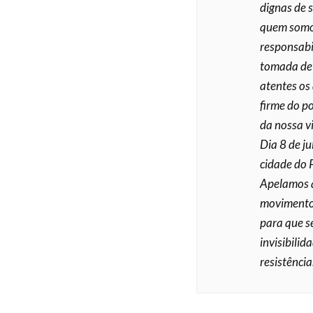
dignas de 
quem somos
responsabi
tomada de 
atentes os
firme do po
da nossa vi
Dia 8 de ju
cidade do P
Apelamos à
movimentos
para que s
invisibilid
resistência