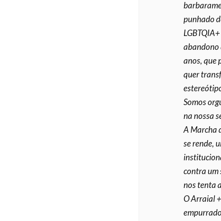
barbaramen
punhado de 
LGBTQIA+ n
abandono 
anos, que 
quer transf
estereótip
Somos orgu
na nossa s
A Marcha d
se rende, 
institucion
contra um s
nos tenta a
O Arraial +
empurrado 