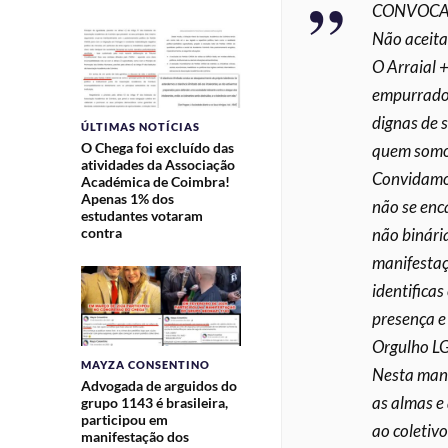
CONVOCA
Não aceita
O Arraial +
empurrado 
dignas de 
ÚLTIMAS NOTÍCIAS
O Chega foi excluído das
quem somo
atividades da Associação
Convidamos
Académica de Coimbra!
Apenas 1% dos
não se enc
estudantes votaram
não binária
contra
manifestaç
identifica
presença e
Orgulho LG
MAYZA CONSENTINO
Nesta mani
Advogada de arguidos do
as almas e
grupo 1143 é brasileira,
participou em
ao coletiv
manifestação dos