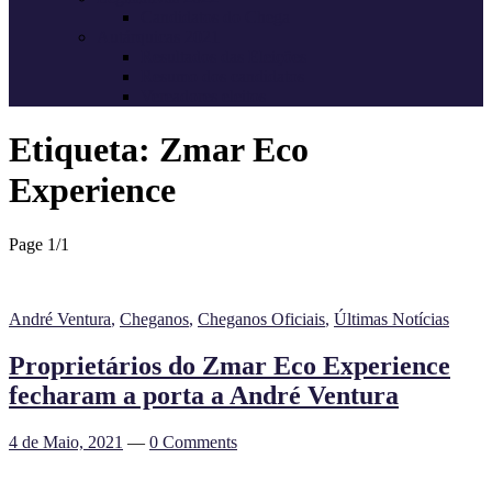
Candidatos do Chega
Autárquicas 2021
Resultados das Eleições
Resumo dos candidatos
Vereadores eleitos
Etiqueta:
Zmar Eco
Experience
Page 1
/
1
André Ventura
,
Cheganos
,
Cheganos Oficiais
,
Últimas Notícias
Proprietários do Zmar Eco Experience
fecharam a porta a André Ventura
4 de Maio, 2021
—
0 Comments