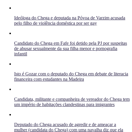
Ideóloga do Chega e deputada na Póvoa de Varzim acusada
pelo filho de violência doméstica por ser gay
Candidato do Chega em Fafe foi detido pela PJ por suspeitas
de abusar sexualmente da sua filha menor e pornografia
infantil
Isto é Gozar com o deputado do Chega em debate de literacia
financeira com estudantes na Madeira
Candidata, militante e companheira de vereador do Chega tem
um império de habitações clandestinas para imigrantes
Deputado do Chega acusado de agredir e de ameaçar a
mulher (candidata do Chega) com uma navalha diz que ela