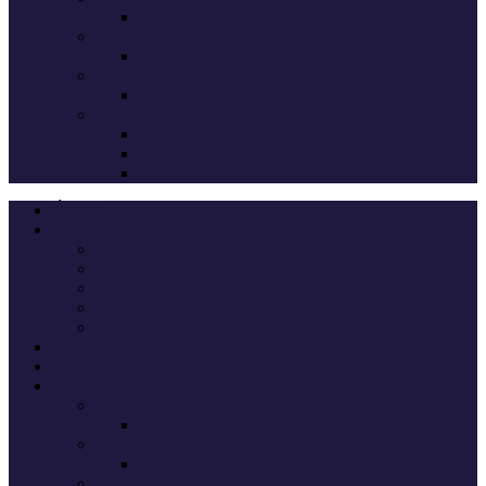
Deputados eleitos
Legislativas 2024
Candidatos do Chega
Legislativas 2022
Candidatos do Chega
Autárquicas 2021
Resultados das Eleições
Resumo dos candidatos
Vereadores eleitos
Últimas
Cheganos
Quem é Quem na Direção
André Ventura
Cheganos Oficiais
Cheganos de outros partidos
Amigos dos Cheganos
Anti Cheganos
Sondagens
Eleições
Legislativas 2025
Deputados eleitos
Legislativas 2024
Candidatos do Chega
Legislativas 2022