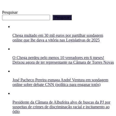
Pesquisar
Pesquisar
Chega multado em 30 mil euros por partilhar sondagem
online que lhe dava a vitória nas Legislativas de 2025
O Chega perdeu pelo menos 10 vereadores em 6 meses!
Deixou agora de ter representante na Câmara de Torres Novas
José Pacheco Pereira esmaga André Ventura em sondagem
online sobre debate CNN (política para enganar totós)
Presidente da Câmara de Albufeira alvo de buscas da PJ por
suspeitas de crimes de discriminação racial e incitamento ao
ódio