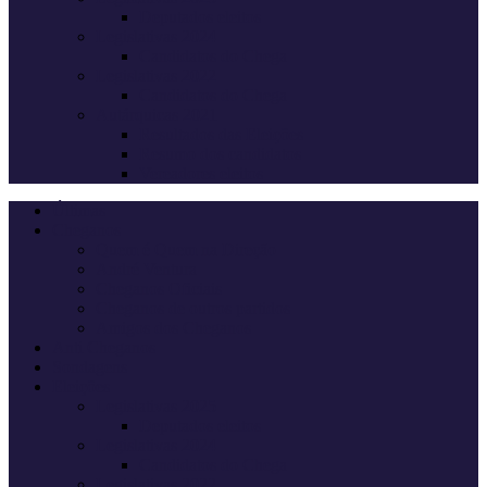
Deputados eleitos
Legislativas 2024
Candidatos do Chega
Legislativas 2022
Candidatos do Chega
Autárquicas 2021
Resultados das Eleições
Resumo dos candidatos
Vereadores eleitos
Últimas
Cheganos
Quem é Quem na Direção
André Ventura
Cheganos Oficiais
Cheganos de outros partidos
Amigos dos Cheganos
Anti Cheganos
Sondagens
Eleições
Legislativas 2025
Deputados eleitos
Legislativas 2024
Candidatos do Chega
Legislativas 2022