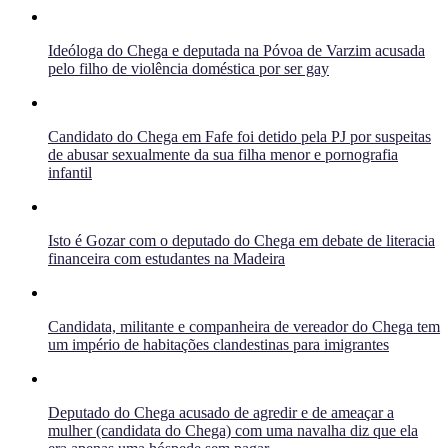
Ideóloga do Chega e deputada na Póvoa de Varzim acusada
pelo filho de violência doméstica por ser gay
Candidato do Chega em Fafe foi detido pela PJ por suspeitas
de abusar sexualmente da sua filha menor e pornografia
infantil
Isto é Gozar com o deputado do Chega em debate de literacia
financeira com estudantes na Madeira
Candidata, militante e companheira de vereador do Chega tem
um império de habitações clandestinas para imigrantes
Deputado do Chega acusado de agredir e de ameaçar a
mulher (candidata do Chega) com uma navalha diz que ela