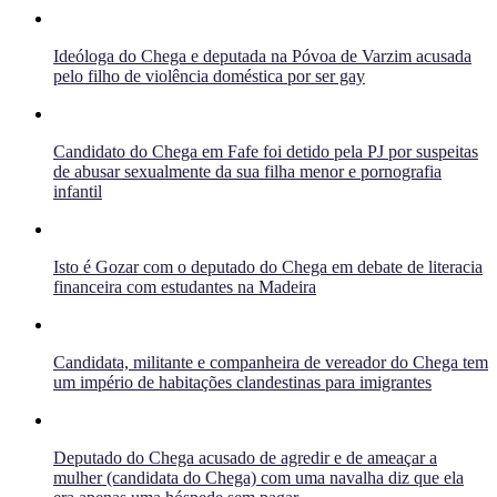
Ideóloga do Chega e deputada na Póvoa de Varzim acusada
pelo filho de violência doméstica por ser gay
Candidato do Chega em Fafe foi detido pela PJ por suspeitas
de abusar sexualmente da sua filha menor e pornografia
infantil
Isto é Gozar com o deputado do Chega em debate de literacia
financeira com estudantes na Madeira
Candidata, militante e companheira de vereador do Chega tem
um império de habitações clandestinas para imigrantes
Deputado do Chega acusado de agredir e de ameaçar a
mulher (candidata do Chega) com uma navalha diz que ela