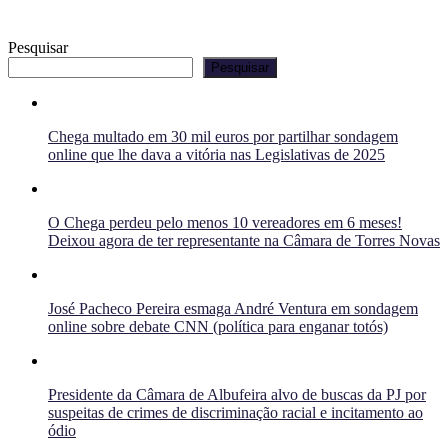
Pesquisar
Pesquisar
Chega multado em 30 mil euros por partilhar sondagem
online que lhe dava a vitória nas Legislativas de 2025
O Chega perdeu pelo menos 10 vereadores em 6 meses!
Deixou agora de ter representante na Câmara de Torres Novas
José Pacheco Pereira esmaga André Ventura em sondagem
online sobre debate CNN (política para enganar totós)
Presidente da Câmara de Albufeira alvo de buscas da PJ por
suspeitas de crimes de discriminação racial e incitamento ao
ódio