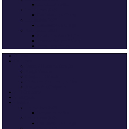
Deputados eleitos
Legislativas 2024
Candidatos do Chega
Legislativas 2022
Candidatos do Chega
Autárquicas 2021
Resultados das Eleições
Resumo dos candidatos
Vereadores eleitos
Últimas
Cheganos
Quem é Quem na Direção
André Ventura
Cheganos Oficiais
Cheganos de outros partidos
Amigos dos Cheganos
Anti Cheganos
Sondagens
Eleições
Legislativas 2025
Deputados eleitos
Legislativas 2024
Candidatos do Chega
Legislativas 2022