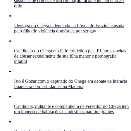
suspeitas de crimes de discriminação racial e incitamento ao
ódio
Ideóloga do Chega e deputada na Póvoa de Varzim acusada
pelo filho de violência doméstica por ser gay
Candidato do Chega em Fafe foi detido pela PJ por suspeitas
de abusar sexualmente da sua filha menor e pornografia
infantil
Isto é Gozar com o deputado do Chega em debate de literacia
financeira com estudantes na Madeira
Candidata, militante e companheira de vereador do Chega tem
um império de habitações clandestinas para imigrantes