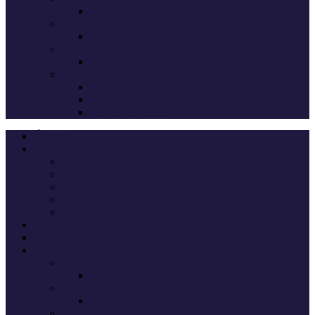
Deputados eleitos
Legislativas 2024
Candidatos do Chega
Legislativas 2022
Candidatos do Chega
Autárquicas 2021
Resultados das Eleições
Resumo dos candidatos
Vereadores eleitos
Últimas
Cheganos
Quem é Quem na Direção
André Ventura
Cheganos Oficiais
Cheganos de outros partidos
Amigos dos Cheganos
Anti Cheganos
Sondagens
Eleições
Legislativas 2025
Deputados eleitos
Legislativas 2024
Candidatos do Chega
Legislativas 2022