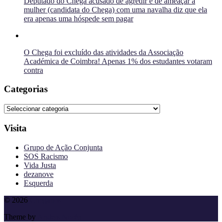
Deputado do Chega acusado de agredir e de ameaçar a
mulher (candidata do Chega) com uma navalha diz que ela
era apenas uma hóspede sem pagar
O Chega foi excluído das atividades da Associação
Académica de Coimbra! Apenas 1% dos estudantes votaram
contra
Categorias
Categorias
Visita
Grupo de Ação Conjunta
SOS Racismo
Vida Justa
dezanove
Esquerda
To
© 2026
Cheganos
the
Theme by
Anders Norén
top