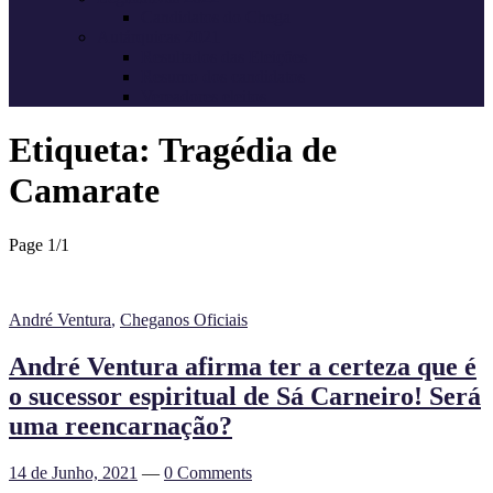
Candidatos do Chega
Autárquicas 2021
Resultados das Eleições
Resumo dos candidatos
Vereadores eleitos
Etiqueta:
Tragédia de
Camarate
Page 1
/
1
André Ventura
,
Cheganos Oficiais
André Ventura afirma ter a certeza que é
o sucessor espiritual de Sá Carneiro! Será
uma reencarnação?
14 de Junho, 2021
—
0 Comments