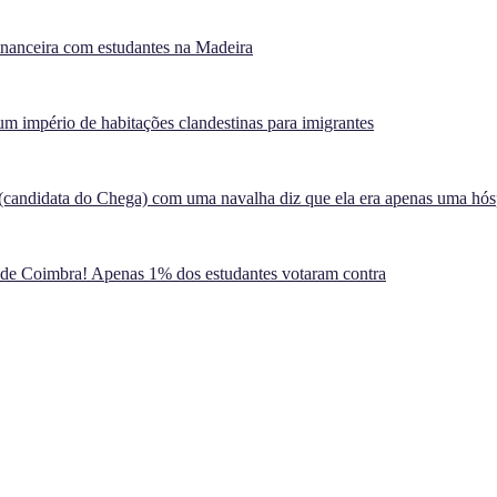
inanceira com estudantes na Madeira
m império de habitações clandestinas para imigrantes
(candidata do Chega) com uma navalha diz que ela era apenas uma hó
 de Coimbra! Apenas 1% dos estudantes votaram contra