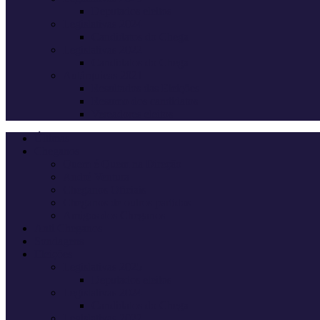
Deputados eleitos
Legislativas 2024
Candidatos do Chega
Legislativas 2022
Candidatos do Chega
Autárquicas 2021
Resultados das Eleições
Resumo dos candidatos
Vereadores eleitos
Últimas
Cheganos
Quem é Quem na Direção
André Ventura
Cheganos Oficiais
Cheganos de outros partidos
Amigos dos Cheganos
Anti Cheganos
Sondagens
Eleições
Legislativas 2025
Deputados eleitos
Legislativas 2024
Candidatos do Chega
Legislativas 2022