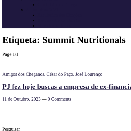
Candidatos do Chega
Autárquicas 2021
Resultados das Eleições
Resumo dos candidatos
Vereadores eleitos
Etiqueta:
Summit Nutritionals
Page 1
/
1
Amigos dos Cheganos
,
César do Paço
,
José Lourenço
PJ fez hoje buscas a empresa de ex-financi
11 de Outubro, 2023
—
0 Comments
Pesquisar