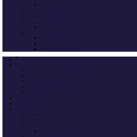
Deputados eleitos
Legislativas 2024
Candidatos do Chega
Legislativas 2022
Candidatos do Chega
Autárquicas 2021
Resultados das Eleições
Resumo dos candidatos
Vereadores eleitos
Últimas
Cheganos
Quem é Quem na Direção
André Ventura
Cheganos Oficiais
Cheganos de outros partidos
Amigos dos Cheganos
Anti Cheganos
Sondagens
Eleições
Legislativas 2025
Deputados eleitos
Legislativas 2024
Candidatos do Chega
Legislativas 2022