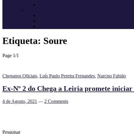
Candidatos do Chega
Autárquicas 2021
Resultados das Eleições
Resumo dos candidatos
Vereadores eleitos
Etiqueta:
Soure
Page 1
/
1
Cheganos Oficiais
,
Luís Paulo Pereira Fernandes
,
Narciso Fabião
Ex-Nº 2 do Chega a Leiria promete iniciar
4 de Agosto, 2021
—
2 Comments
Pesquisar