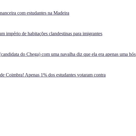
inanceira com estudantes na Madeira
m império de habitações clandestinas para imigrantes
(candidata do Chega) com uma navalha diz que ela era apenas uma hó
 de Coimbra! Apenas 1% dos estudantes votaram contra