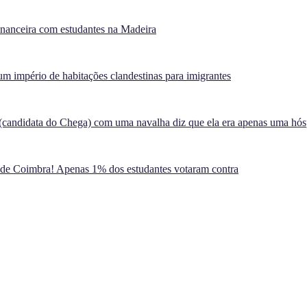
inanceira com estudantes na Madeira
m império de habitações clandestinas para imigrantes
(candidata do Chega) com uma navalha diz que ela era apenas uma hó
 de Coimbra! Apenas 1% dos estudantes votaram contra