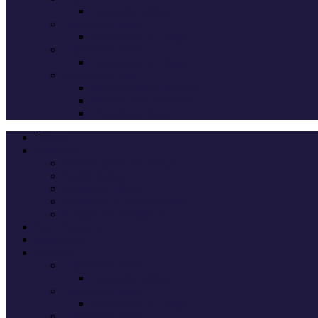
Deputados eleitos
Legislativas 2024
Candidatos do Chega
Legislativas 2022
Candidatos do Chega
Autárquicas 2021
Resultados das Eleições
Resumo dos candidatos
Vereadores eleitos
Últimas
Cheganos
Quem é Quem na Direção
André Ventura
Cheganos Oficiais
Cheganos de outros partidos
Amigos dos Cheganos
Anti Cheganos
Sondagens
Eleições
Legislativas 2025
Deputados eleitos
Legislativas 2024
Candidatos do Chega
Legislativas 2022