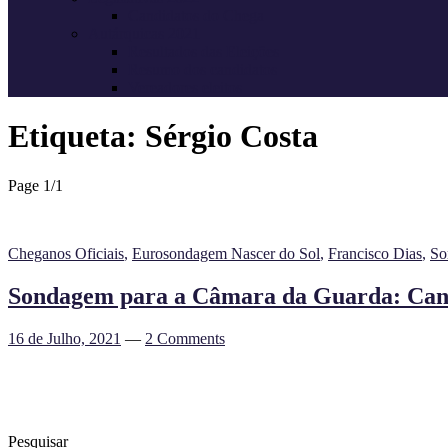
Candidatos do Chega
Autárquicas 2021
Resultados das Eleições
Resumo dos candidatos
Vereadores eleitos
Etiqueta:
Sérgio Costa
Page 1
/
1
Cheganos Oficiais
,
Eurosondagem Nascer do Sol
,
Francisco Dias
,
So
Sondagem para a Câmara da Guarda: Candi
16 de Julho, 2021
—
2 Comments
Pesquisar