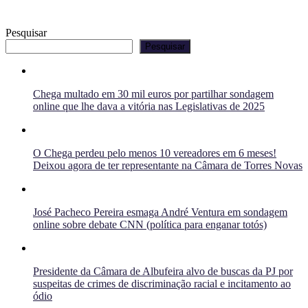
Pesquisar
Pesquisar
Chega multado em 30 mil euros por partilhar sondagem
online que lhe dava a vitória nas Legislativas de 2025
O Chega perdeu pelo menos 10 vereadores em 6 meses!
Deixou agora de ter representante na Câmara de Torres Novas
José Pacheco Pereira esmaga André Ventura em sondagem
online sobre debate CNN (política para enganar totós)
Presidente da Câmara de Albufeira alvo de buscas da PJ por
suspeitas de crimes de discriminação racial e incitamento ao
ódio