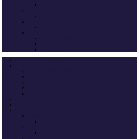
Deputados eleitos
Legislativas 2024
Candidatos do Chega
Legislativas 2022
Candidatos do Chega
Autárquicas 2021
Resultados das Eleições
Resumo dos candidatos
Vereadores eleitos
Últimas
Cheganos
Quem é Quem na Direção
André Ventura
Cheganos Oficiais
Cheganos de outros partidos
Amigos dos Cheganos
Anti Cheganos
Sondagens
Eleições
Legislativas 2025
Deputados eleitos
Legislativas 2024
Candidatos do Chega
Legislativas 2022