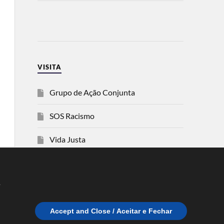
VISITA
Grupo de Ação Conjunta
SOS Racismo
Vida Justa
dezanove
e
Esquerda
Accept and Close / Aceitar e Fechar