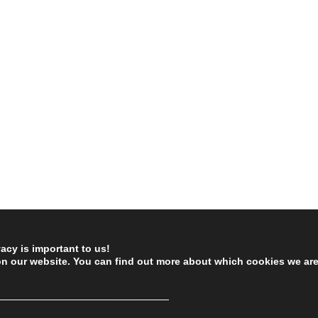
vacy is important to us!
on our website. You can find out more about which cookies we ar
────────────────────────