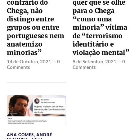
contrário do
quer que se olhe
Chega, não
para o Chega
distingo entre
“como uma
grupos ou entre
minoria” vítima
portugueses nem
de “terrorismo
anatemizo
identitário e
minorias”
violação mental”
14 de Outubro, 2021
—
0
9 de Setembro, 2021
—
0
Comments
Comments
ANA GOMES
,
ANDRÉ