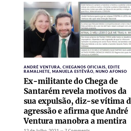
ANDRÉ VENTURA
,
CHEGANOS OFICIAIS
,
EDITE
RAMALHETE
,
MANUELA ESTÊVÃO
,
NUNO AFONSO
Ex-militante do Chega de
Santarém revela motivos da
sua expulsão, diz-se vítima 
agressão e afirma que André
Ventura manobra a mentira
12 de Julho, 2021
—
7 Comments