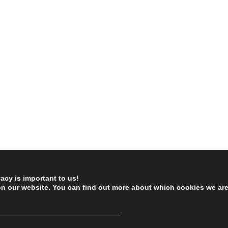
vacy is important to us!
on our website. You can find out more about which cookies we ar
────────────────────────