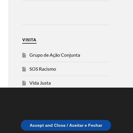
VISITA
Grupo de Ação Conjunta
SOS Racismo
Vida Justa
dezanove
e
Esquerda
Accept and Close / Aceitar e Fechar