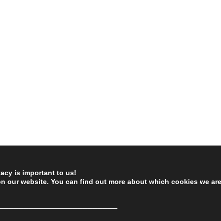
vacy is important to us!
on our website. You can find out more about which cookies we ar
────────────────────────