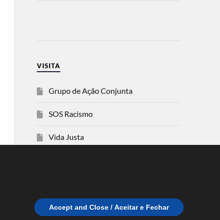
VISITA
Grupo de Ação Conjunta
SOS Racismo
Vida Justa
dezanove
e
Esquerda
Accept and Close / Aceitar e Fechar