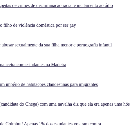
peitas de crimes de discriminação racial e incitamento ao ódio
filho de violência doméstica por ser gay
 abusar sexualmente da sua filha menor e pornografia infantil
inanceira com estudantes na Madeira
m império de habitações clandestinas para imigrantes
(candidata do Chega) com uma navalha diz que ela era apenas uma hó
 de Coimbra! Apenas 1% dos estudantes votaram contra