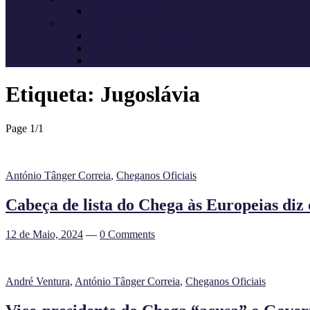
Candidatos do Chega
Autárquicas 2021
Resultados das Eleições
Resumo dos candidatos
Vereadores eleitos
Etiqueta:
Jugoslávia
Page 1
/
1
António Tânger Correia
,
Cheganos Oficiais
Cabeça de lista do Chega às Europeias diz
12 de Maio, 2024
—
0 Comments
André Ventura
,
António Tânger Correia
,
Cheganos Oficiais