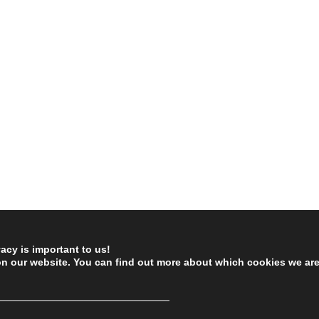
vacy is important to us!
on our website. You can find out more about which cookies we ar
────────────────────────