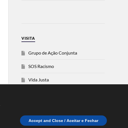
VISITA
Grupo de Ação Conjunta
SOS Racismo
Vida Justa
dezanove
e
Esquerda
Accept and Close / Aceitar e Fechar