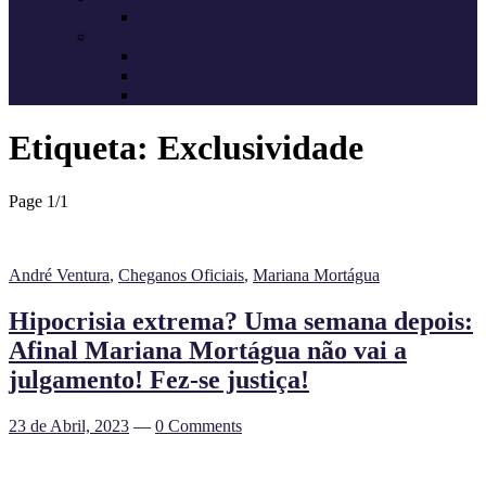
Candidatos do Chega
Autárquicas 2021
Resultados das Eleições
Resumo dos candidatos
Vereadores eleitos
Etiqueta:
Exclusividade
Page 1
/
1
André Ventura
,
Cheganos Oficiais
,
Mariana Mortágua
Hipocrisia extrema? Uma semana depois:
Afinal Mariana Mortágua não vai a
julgamento! Fez-se justiça!
23 de Abril, 2023
—
0 Comments