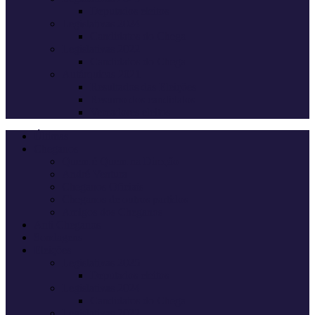
Deputados eleitos
Legislativas 2024
Candidatos do Chega
Legislativas 2022
Candidatos do Chega
Autárquicas 2021
Resultados das Eleições
Resumo dos candidatos
Vereadores eleitos
Últimas
Cheganos
Quem é Quem na Direção
André Ventura
Cheganos Oficiais
Cheganos de outros partidos
Amigos dos Cheganos
Anti Cheganos
Sondagens
Eleições
Legislativas 2025
Deputados eleitos
Legislativas 2024
Candidatos do Chega
Legislativas 2022