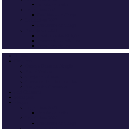
Deputados eleitos
Legislativas 2024
Candidatos do Chega
Legislativas 2022
Candidatos do Chega
Autárquicas 2021
Resultados das Eleições
Resumo dos candidatos
Vereadores eleitos
Últimas
Cheganos
Quem é Quem na Direção
André Ventura
Cheganos Oficiais
Cheganos de outros partidos
Amigos dos Cheganos
Anti Cheganos
Sondagens
Eleições
Legislativas 2025
Deputados eleitos
Legislativas 2024
Candidatos do Chega
Legislativas 2022