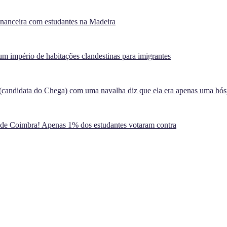
inanceira com estudantes na Madeira
m império de habitações clandestinas para imigrantes
(candidata do Chega) com uma navalha diz que ela era apenas uma hó
 de Coimbra! Apenas 1% dos estudantes votaram contra