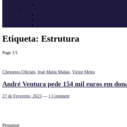
Candidatos do Chega
Autárquicas 2021
Resultados das Eleições
Resumo dos candidatos
Vereadores eleitos
Etiqueta:
Estrutura
Page 1
/
1
Cheganos Oficiais
,
José Maria Matias
,
Victor Meira
André Ventura pede 154 mil euros em dona
27 de Fevereiro, 2023
—
1 Comment
Pesquisar