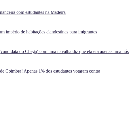
inanceira com estudantes na Madeira
m império de habitações clandestinas para imigrantes
(candidata do Chega) com uma navalha diz que ela era apenas uma hó
 de Coimbra! Apenas 1% dos estudantes votaram contra