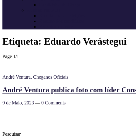
Candidatos do Chega
Autárquicas 2021
Resultados das Eleições
Resumo dos candidatos
Vereadores eleitos
Etiqueta:
Eduardo Verástegui
Page 1
/
1
André Ventura
,
Cheganos Oficiais
André Ventura publica foto com líder Cons
9 de Maio, 2023
—
0 Comments
Pesquisar