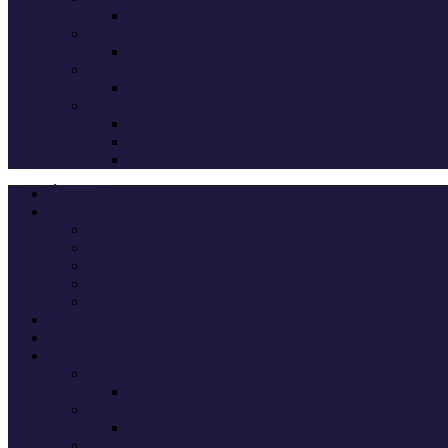
Deputados eleitos
Legislativas 2024
Candidatos do Chega
Legislativas 2022
Candidatos do Chega
Autárquicas 2021
Resultados das Eleições
Resumo dos candidatos
Vereadores eleitos
Últimas
Cheganos
Quem é Quem na Direção
André Ventura
Cheganos Oficiais
Cheganos de outros partidos
Amigos dos Cheganos
Anti Cheganos
Sondagens
Eleições
Legislativas 2025
Deputados eleitos
Legislativas 2024
Candidatos do Chega
Legislativas 2022