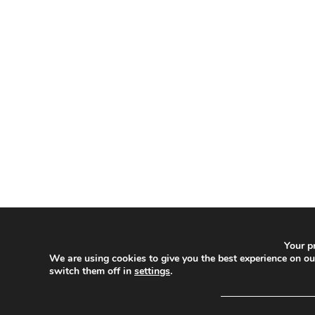
Your pr
We are using cookies to give you the best experience on o
switch them off in
settings
.
─────────────