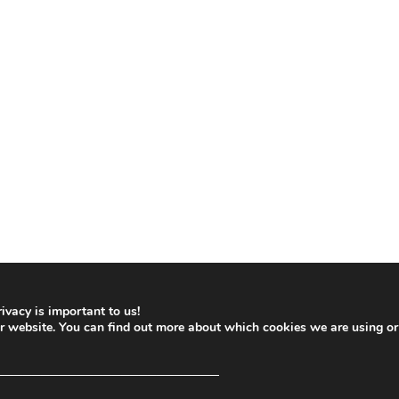
ivacy is important to us!
ur website. You can find out more about which cookies we are using or
─────────────────────────