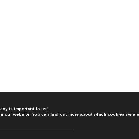
vacy is important to us!
on our website. You can find out more about which cookies we ar
────────────────────────