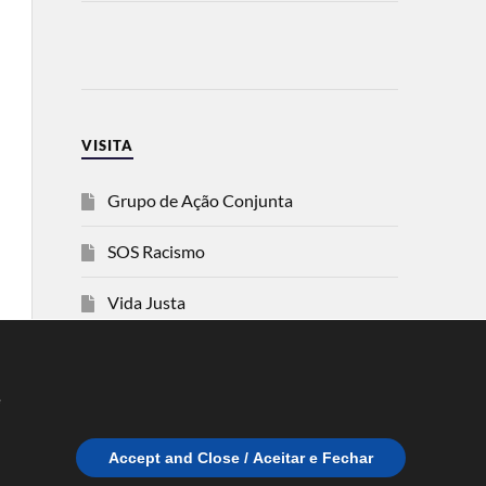
VISITA
Grupo de Ação Conjunta
SOS Racismo
Vida Justa
dezanove
e
Esquerda
Accept and Close / Aceitar e Fechar