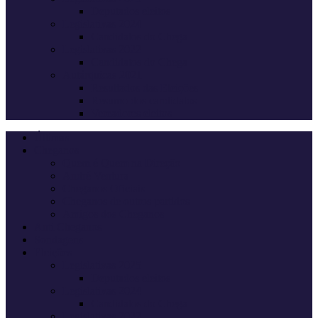
Deputados eleitos
Legislativas 2024
Candidatos do Chega
Legislativas 2022
Candidatos do Chega
Autárquicas 2021
Resultados das Eleições
Resumo dos candidatos
Vereadores eleitos
Últimas
Cheganos
Quem é Quem na Direção
André Ventura
Cheganos Oficiais
Cheganos de outros partidos
Amigos dos Cheganos
Anti Cheganos
Sondagens
Eleições
Legislativas 2025
Deputados eleitos
Legislativas 2024
Candidatos do Chega
Legislativas 2022