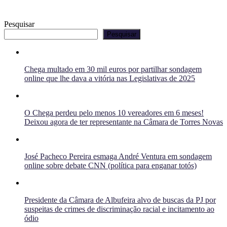
Pesquisar
Pesquisar
Chega multado em 30 mil euros por partilhar sondagem
online que lhe dava a vitória nas Legislativas de 2025
O Chega perdeu pelo menos 10 vereadores em 6 meses!
Deixou agora de ter representante na Câmara de Torres Novas
José Pacheco Pereira esmaga André Ventura em sondagem
online sobre debate CNN (política para enganar totós)
Presidente da Câmara de Albufeira alvo de buscas da PJ por
suspeitas de crimes de discriminação racial e incitamento ao
ódio