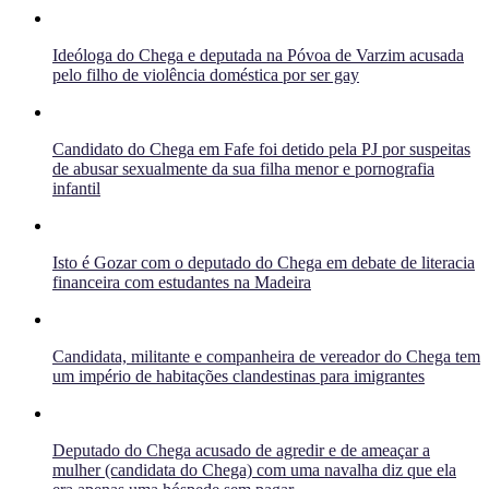
Ideóloga do Chega e deputada na Póvoa de Varzim acusada
pelo filho de violência doméstica por ser gay
Candidato do Chega em Fafe foi detido pela PJ por suspeitas
de abusar sexualmente da sua filha menor e pornografia
infantil
Isto é Gozar com o deputado do Chega em debate de literacia
financeira com estudantes na Madeira
Candidata, militante e companheira de vereador do Chega tem
um império de habitações clandestinas para imigrantes
Deputado do Chega acusado de agredir e de ameaçar a
mulher (candidata do Chega) com uma navalha diz que ela