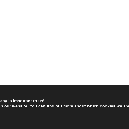
vacy is important to us!
on our website. You can find out more about which cookies we ar
────────────────────────