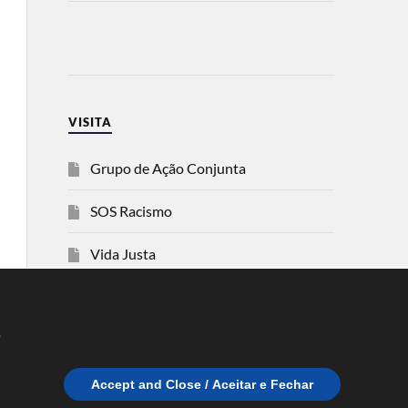
VISITA
Grupo de Ação Conjunta
SOS Racismo
Vida Justa
dezanove
e
Esquerda
Accept and Close / Aceitar e Fechar