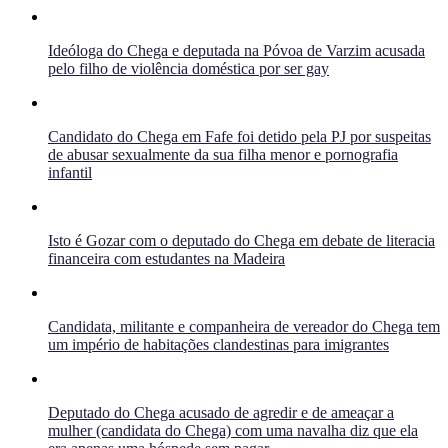
Ideóloga do Chega e deputada na Póvoa de Varzim acusada
pelo filho de violência doméstica por ser gay
Candidato do Chega em Fafe foi detido pela PJ por suspeitas
de abusar sexualmente da sua filha menor e pornografia
infantil
Isto é Gozar com o deputado do Chega em debate de literacia
financeira com estudantes na Madeira
Candidata, militante e companheira de vereador do Chega tem
um império de habitações clandestinas para imigrantes
Deputado do Chega acusado de agredir e de ameaçar a
mulher (candidata do Chega) com uma navalha diz que ela