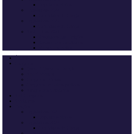
Deputados eleitos
Legislativas 2024
Candidatos do Chega
Legislativas 2022
Candidatos do Chega
Autárquicas 2021
Resultados das Eleições
Resumo dos candidatos
Vereadores eleitos
Últimas
Cheganos
Quem é Quem na Direção
André Ventura
Cheganos Oficiais
Cheganos de outros partidos
Amigos dos Cheganos
Anti Cheganos
Sondagens
Eleições
Legislativas 2025
Deputados eleitos
Legislativas 2024
Candidatos do Chega
Legislativas 2022