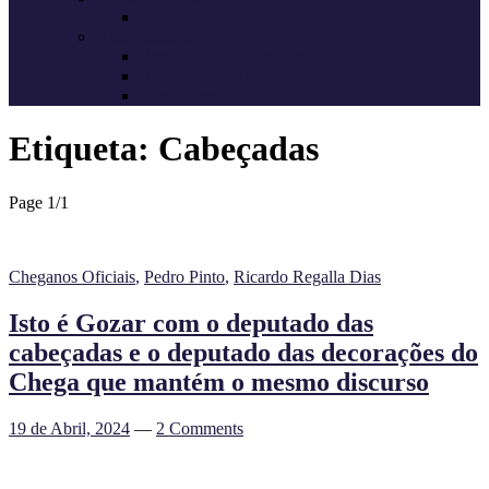
Candidatos do Chega
Autárquicas 2021
Resultados das Eleições
Resumo dos candidatos
Vereadores eleitos
Etiqueta:
Cabeçadas
Page 1
/
1
Cheganos Oficiais
,
Pedro Pinto
,
Ricardo Regalla Dias
Isto é Gozar com o deputado das
cabeçadas e o deputado das decorações do
Chega que mantém o mesmo discurso
19 de Abril, 2024
—
2 Comments