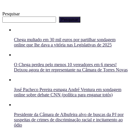
Pesquisar
Pesquisar
Chega multado em 30 mil euros por partilhar sondagem
online que lhe dava a vitória nas Legislativas de 2025
O Chega perdeu pelo menos 10 vereadores em 6 meses!
Deixou agora de ter representante na Câmara de Torres Novas
José Pacheco Pereira esmaga André Ventura em sondagem
online sobre debate CNN (política para enganar totós)
Presidente da Câmara de Albufeira alvo de buscas da PJ por
suspeitas de crimes de discriminação racial e incitamento ao
ódio