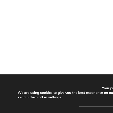
Your pr
We are using cookies to give you the best experience on o
switch them off in
settings
.
─────────────