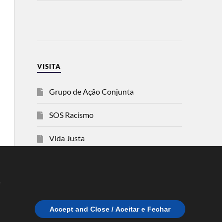
VISITA
Grupo de Ação Conjunta
SOS Racismo
Vida Justa
dezanove
e
Esquerda
Accept and Close / Aceitar e Fechar