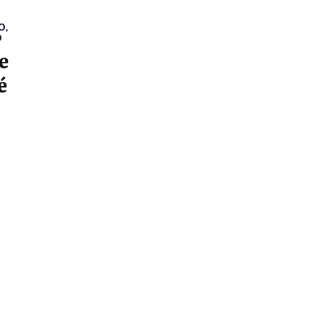
O
,
O
e
é