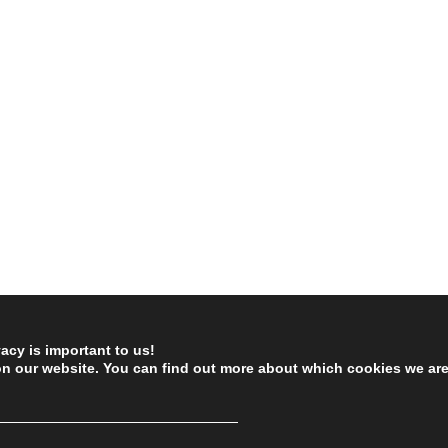
vacy is important to us!
on our website. You can find out more about which cookies we ar
────────────────────────