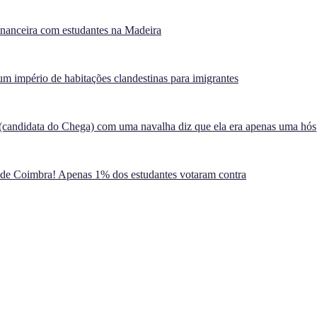
inanceira com estudantes na Madeira
m império de habitações clandestinas para imigrantes
(candidata do Chega) com uma navalha diz que ela era apenas uma hó
 de Coimbra! Apenas 1% dos estudantes votaram contra