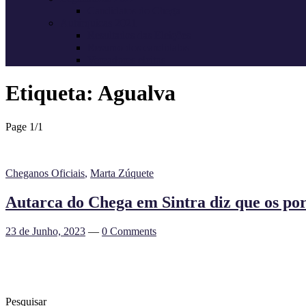
Candidatos do Chega
Autárquicas 2021
Resultados das Eleições
Resumo dos candidatos
Vereadores eleitos
Etiqueta:
Agualva
Page 1
/
1
Cheganos Oficiais
,
Marta Zúquete
Autarca do Chega em Sintra diz que os por
23 de Junho, 2023
—
0 Comments
Pesquisar