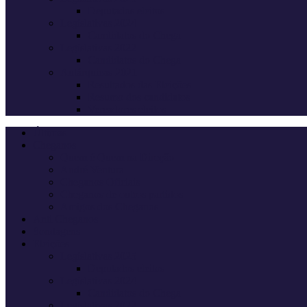
Deputados eleitos
Legislativas 2024
Candidatos do Chega
Legislativas 2022
Candidatos do Chega
Autárquicas 2021
Resultados das Eleições
Resumo dos candidatos
Vereadores eleitos
Últimas
Cheganos
Quem é Quem na Direção
André Ventura
Cheganos Oficiais
Cheganos de outros partidos
Amigos dos Cheganos
Anti Cheganos
Sondagens
Eleições
Legislativas 2025
Deputados eleitos
Legislativas 2024
Candidatos do Chega
Legislativas 2022