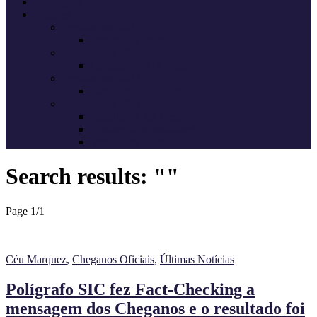
Sondagens
Eleições
Legislativas 2025
Deputados eleitos
Legislativas 2024
Candidatos do Chega
Legislativas 2022
Candidatos do Chega
Autárquicas 2021
Resultados das Eleições
Resumo dos candidatos
Vereadores eleitos
Search results: ""
Page 1
/
1
Céu Marquez
,
Cheganos Oficiais
,
Últimas Notícias
Polígrafo SIC fez Fact-Checking a
mensagem dos Cheganos e o resultado foi