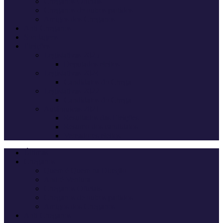
Cheganos Oficiais
Cheganos de outros partidos
Amigos dos Cheganos
Anti Cheganos
Sondagens
Eleições
Legislativas 2025
Deputados eleitos
Legislativas 2024
Candidatos do Chega
Legislativas 2022
Candidatos do Chega
Autárquicas 2021
Resultados das Eleições
Resumo dos candidatos
Vereadores eleitos
Últimas
Cheganos
Quem é Quem na Direção
André Ventura
Cheganos Oficiais
Cheganos de outros partidos
Amigos dos Cheganos
Anti Cheganos