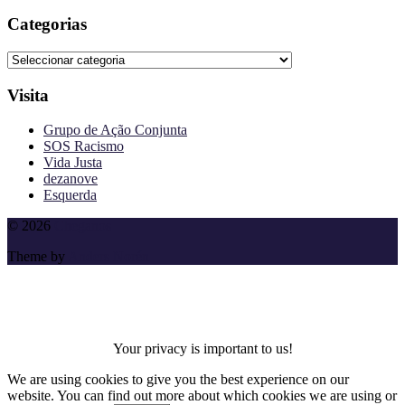
Categorias
Categorias
Visita
Grupo de Ação Conjunta
SOS Racismo
Vida Justa
dezanove
Esquerda
To
© 2026
Cheganos
the
Theme by
Anders Norén
top
Your privacy is important to us!
We are using cookies to give you the best experience on our
website. You can find out more about which cookies we are using or