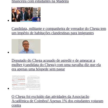
financeira com estudantes na Madeira
Candidata, militante e companheira de vereador do Chega tem
um império de habitações clandestinas para imigrantes
Deputado do Chega acusado de agredir e de ameaçar a
mulher (candidata do Chega) com uma navalha diz que ela
era apenas uma hóspede sem pagar
O Chega foi excluído das atividades da Associação
Académica de Coimbra! Apenas 1% dos estudantes votaram
contra