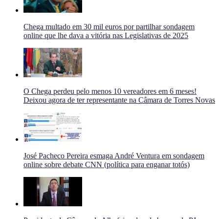
Chega multado em 30 mil euros por partilhar sondagem
online que lhe dava a vitória nas Legislativas de 2025
O Chega perdeu pelo menos 10 vereadores em 6 meses!
Deixou agora de ter representante na Câmara de Torres Novas
José Pacheco Pereira esmaga André Ventura em sondagem
online sobre debate CNN (política para enganar totós)