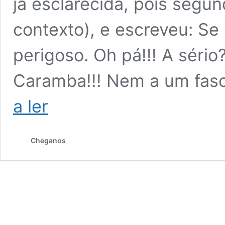
já esclarecida, pois segund
contexto), e escreveu: Se 
perigoso. Oh pá!!! A sério
Caramba!!! Nem a um fasc
Rita
a ler
Lello
ataca
André
Cheganos
Ventura:
“Nem
a
um
fascista
de
jeito
temos
direito”